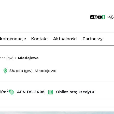
Social link
Social li
Social
+48
komendacje
Kontakt
Aktualności
Partnerzy
pca (gw)
Młodojewo
ż
Słupca (gw), Młodojewo
2
ł/m
APN-DS-2406
Oblicz ratę kredytu