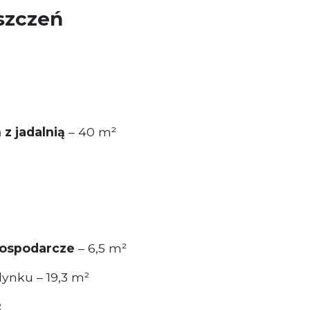
szczeń
 z jadalnią
– 40 m²
gospodarcze
– 6,5 m²
ynku – 19,3 m²
: