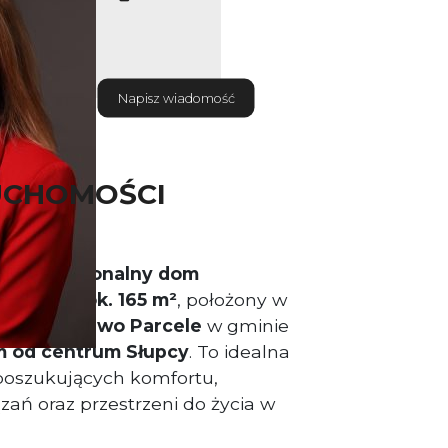
Napisz wiadomość
UCHOMOŚCI
ny i funkcjonalny dom
ierzchni ok. 165 m²
, położony w
ści
Młodojewo Parcele
w gminie
m od centrum Słupcy
. To idealna
poszukujących komfortu,
ań oraz przestrzeni do życia w