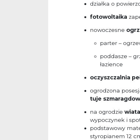
działka o powierz
fotowoltaika
zape
nowoczesne
ogr
parter – ogrz
poddasze – gr
łazience
oczyszczalnia pe
ogrodzona posesja
tuje szmaragdo
na ogrodzie
wiata
wypoczynek i spot
podstawowy mater
styropianem 12 c