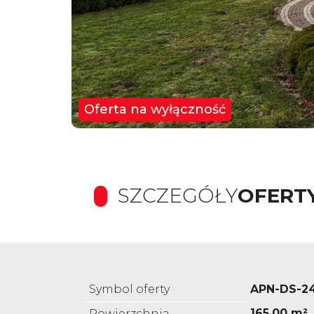
Oferta na wyłączność
SZCZEGÓŁY
OFERT
Symbol oferty
APN-DS-2
165,00 m²
Powierzchnia