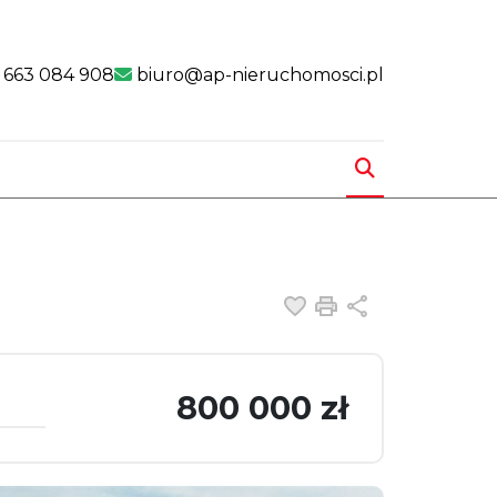
nk
 link
 663 084 908
biuro@ap-nieruchomosci.pl
Dodaj do ulubiony
Drukuj
Udostępnij
800 000 zł