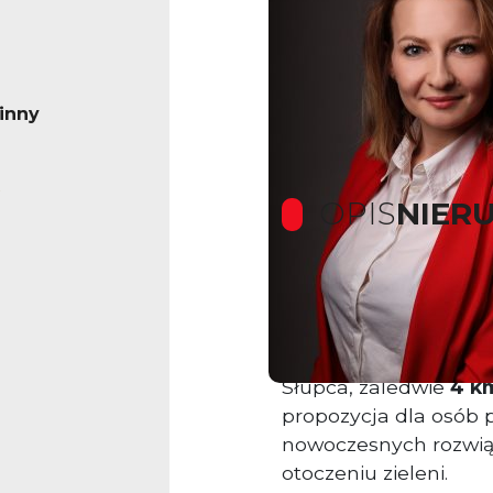
inny
OPIS
NIER
Na sprzedaż przytul
jednorodzinny o pow
spokojnej miejscowo
Słupca, zaledwie
4 k
propozycja dla osób 
nowoczesnych rozwiąz
otoczeniu zieleni.