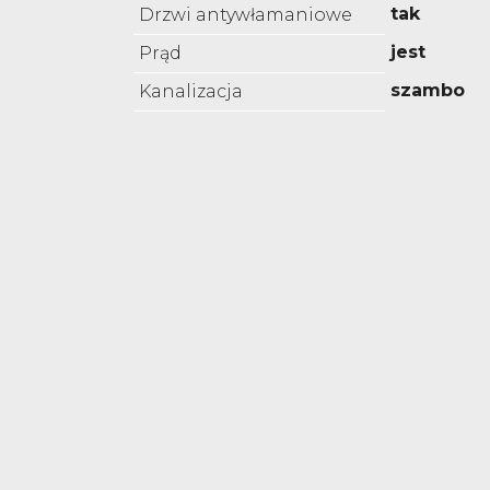
tak
Drzwi antywłamaniowe
jest
Prąd
szambo
Kanalizacja