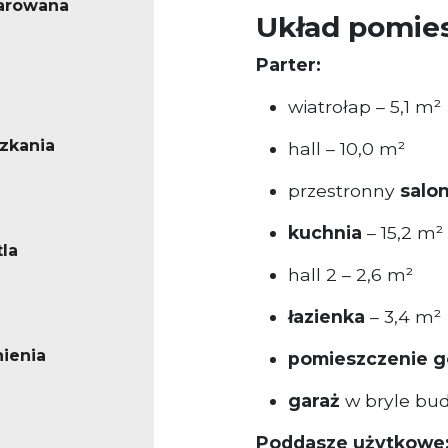
arowana
Układ pomie
Parter:
wiatrołap – 5,1 m²
zkania
hall – 10,0 m²
przestronny
salon
kuchnia
– 15,2 m²
la
hall 2 – 2,6 m²
łazienka
– 3,4 m²
ienia
pomieszczenie 
garaż
w bryle bud
Poddasze użytkowe