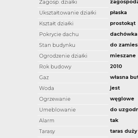
zagospod
Zagosp. działki
płaska
Ukształtowanie działki
prostokąt
Kształt działki
dachówka
Pokrycie dachu
do zamies
Stan budynku
mieszane
Ogrodzenie działki
2010
Rok budowy
własna but
Gaz
jest
Woda
węglowe
Ogrzewanie
do uzgodn
Umeblowanie
tak
Alarm
taras duży
Tarasy