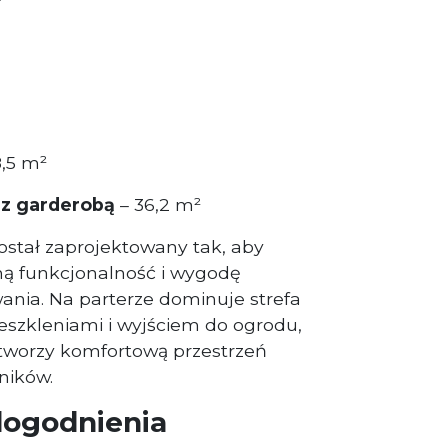
8,5 m²
 z garderobą
– 36,2 m²
stał zaprojektowany tak, aby
 funkcjonalność i wygodę
nia. Na parterze dominuje strefa
eszkleniami i wyjściem do ogrodu,
tworzy komfortową przestrzeń
ników.
dogodnienia