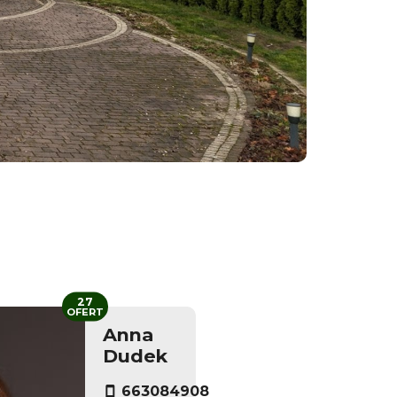
27
OFERT
Anna
Dudek
663084908