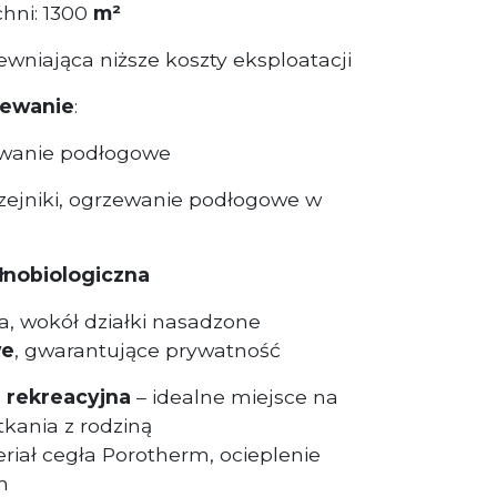
chni: 1300
m²
wniająca niższe koszty eksploatacji
zewanie
:
ewanie podłogowe
zejniki, ogrzewanie podłogowe w
łnobiologiczna
, wokół działki nasadzone
we
, gwarantujące prywatność
 rekreacyjna
– idealne miejsce na
kania z rodziną
iał cegła Porotherm, ocieplenie
m