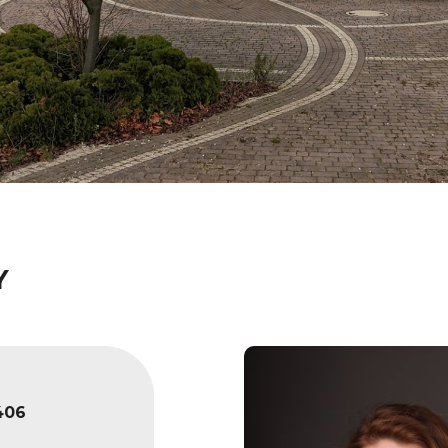
Y
406