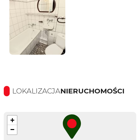
LOKALIZACJA
NIERUCHOMOŚCI
+
−