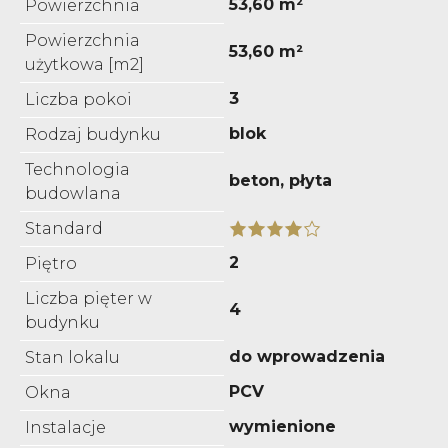
53,60 m²
Powierzchnia
Powierzchnia
53,60 m²
użytkowa [m2]
3
Liczba pokoi
blok
Rodzaj budynku
Technologia
beton, płyta
budowlana
Standard
2
Piętro
Liczba pięter w
4
budynku
do wprowadzenia
Stan lokalu
PCV
Okna
wymienione
Instalacje