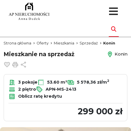
Strona główna
Oferty
Mieszkania
Sprzedaż
Konin
Mieszkanie na sprzedaż
Konin
Dodaj do ulubionych
Drukuj
Udostępnij
2
3 pokoje
53.60 m²
5 578,36 zł/m
2 piętro
APN-MS-2413
Oblicz ratę kredytu
299 000 zł