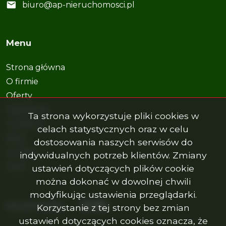
biuro@ap-nieruchomosci.pl
Menu
Strona główna
O firmie
Oferty
Zgłoszenia
Ta strona wykorzystuje pliki cookies w
Ulubione
celach statystycznych oraz w celu
Blog
dostosowania naszych serwisów do
Kontakt
indywidualnych potrzeb klientów. Zmiany
Rodo
ustawień dotyczących plików cookie
można dokonać w dowolnej chwili
modyfikując ustawienia przeglądarki.
Facebook
Facebook
Facebook
Social Media
Korzystanie z tej strony bez zmian
ustawień dotyczących cookies oznacza, że