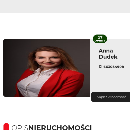
27
OFERT
Anna
Dudek
663084908
Napisz wiadomość
OPIS
NIERUCHOMOŚCI