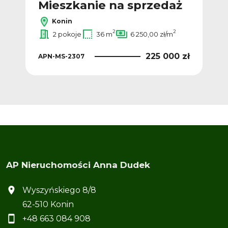
ż
Mieszkanie na sprzedaż
M
Konin
2
2
2 pokoje
36 m
6 250,00 zł/m
 zł
225 000 zł
APN-MS-2307
APN
AP Nieruchomości Anna Dudek
Wyszyńskiego 8/8
62-510 Konin
+48 663 084 908