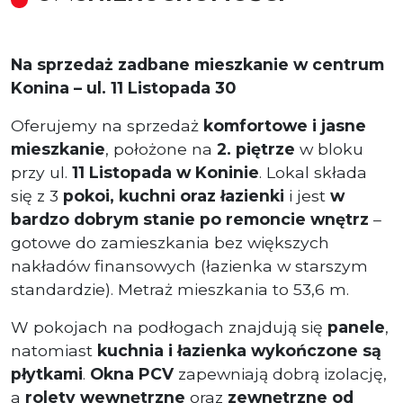
Na sprzedaż zadbane mieszkanie w centrum
Konina – ul. 11 Listopada 30
Oferujemy na sprzedaż
komfortowe i jasne
mieszkanie
, położone na
2. piętrze
w bloku
przy ul.
11 Listopada w Koninie
. Lokal składa
się z 3
pokoi, kuchni oraz łazienki
i jest
w
bardzo dobrym stanie po remoncie wnętrz
–
gotowe do zamieszkania bez większych
nakładów finansowych (łazienka w starszym
standardzie). Metraż mieszkania to 53,6 m.
W pokojach na podłogach znajdują się
panele
,
natomiast
kuchnia i łazienka wykończone są
płytkami
.
Okna PCV
zapewniają dobrą izolację,
a
rolety wewnętrzne
oraz
zewnętrzne od