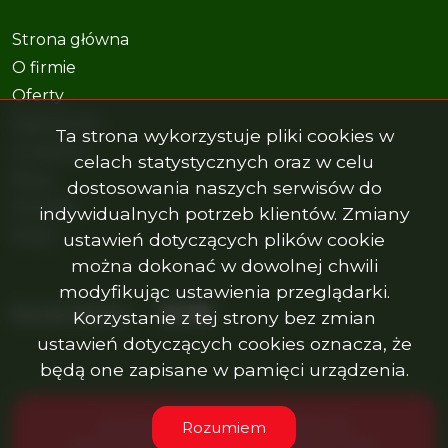
Strona główna
O firmie
Oferty
Zgłoszenia
Ta strona wykorzystuje pliki cookies w
Ulubione
celach statystycznych oraz w celu
Blog
dostosowania naszych serwisów do
Kontakt
indywidualnych potrzeb klientów. Zmiany
Rodo
ustawień dotyczących plików cookie
można dokonać w dowolnej chwili
modyfikując ustawienia przeglądarki.
Facebook
Facebook
Facebook
Social Media
Korzystanie z tej strony bez zmian
ustawień dotyczących cookies oznacza, że
będą one zapisane w pamięci urządzenia.
AP Nieruchomości Anna Dudek © 2026
Rozumiem
Program dla biur nieruchomości
Galactica Virgo