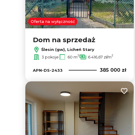
Oferta na wyłączność
Dom na sprzedaż
Ślesin (gw), Licheń Stary
2
2
3 pokoje
60 m
6 416,67 zł/m
385 000 zł
APN-DS-2433
Dodaj