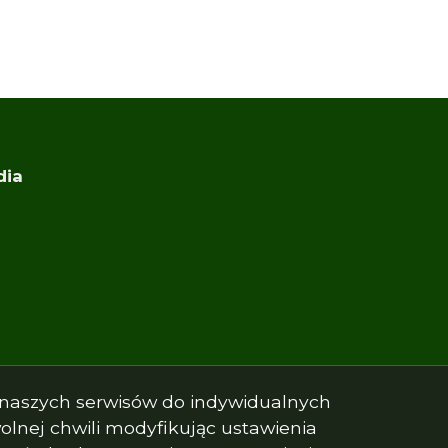
dia
k
ook
a naszych serwisów do indywidualnych
lnej chwili modyfikując ustawienia