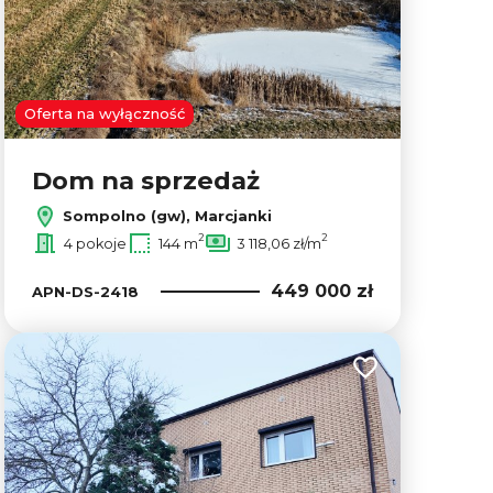
Oferta na wyłączność
Dom na sprzedaż
Sompolno (gw), Marcjanki
2
2
4 pokoje
144 m
3 118,06 zł/m
449 000 zł
APN-DS-2418
lubionych
Dodaj do ulubion