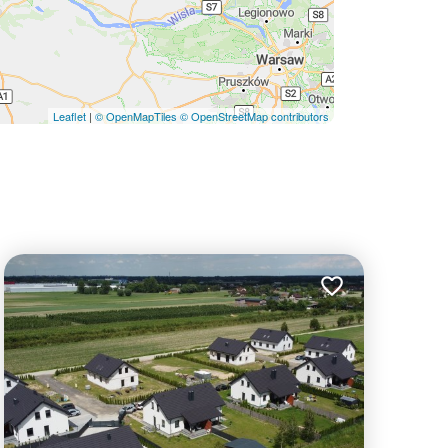
Leaflet
|
© OpenMapTiles
© OpenStreetMap contributors
lubionych
Dodaj do ulubion