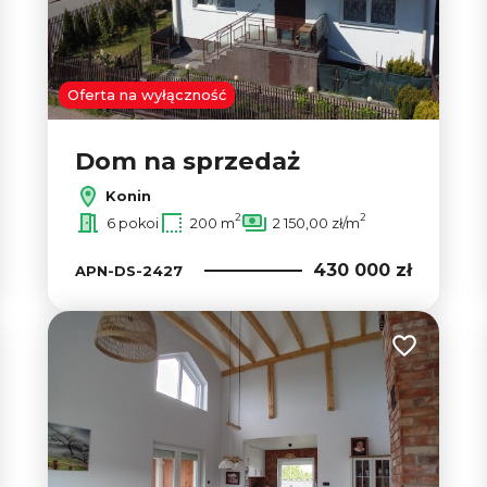
Oferta na wyłączność
Dom na sprzedaż
Konin
2
2
6 pokoi
200 m
2 150,00 zł/m
430 000 zł
APN-DS-2427
 do ulubionych
Dodaj do u