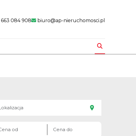
nk
 link
 663 084 908
biuro@ap-nieruchomosci.pl