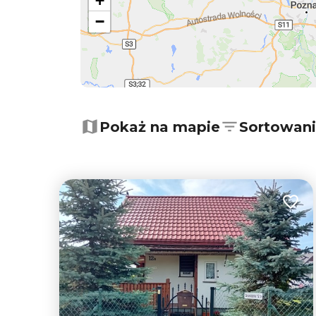
+
−
Pokaż na mapie
Sortowan
Dodaj