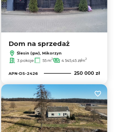
Dom na sprzedaż
Ślesin (gw), Mikorzyn
2
2
3 pokoje
55 m
4 545,45 zł/m
250 000 zł
APN-DS-2426
lubionych
Dodaj do ulubion