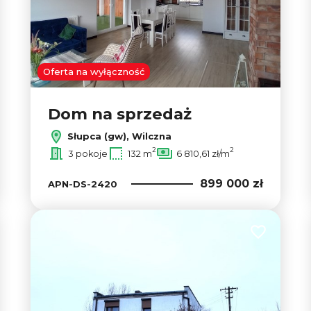
Oferta na wyłączność
Dom na sprzedaż
Słupca (gw), Wilczna
2
2
3 pokoje
132 m
6 810,61 zł/m
899 000 zł
APN-DS-2420
 do ulubionych
Dodaj do u