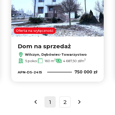
Oferta na wyłączność
Dom na sprzedaż
Wilczyn, Dębówiec-Towarzystwo
2
2
5 pokoi
160 m
4 687,50 zł/m
750 000 zł
APN-DS-2415
1
2
prev
next