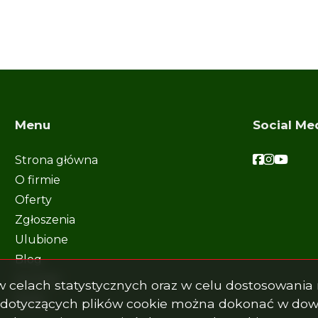
Menu
Social Me
Facebook
Faceboo
Faceb
Strona główna
O firmie
Oferty
Zgłoszenia
Ulubione
Blog
Kontakt
s w celach statystycznych oraz w celu dostosowani
Rodo
 dotyczących plików cookie można dokonać w dowo