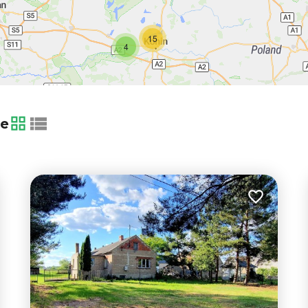
15
4
ie
tabela
lista
 do ulubionych
Dodaj do u