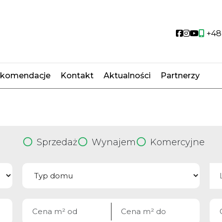
Social link
Social li
Social
+48
komendacje
Kontakt
Aktualności
Partnerzy
Sprzedaż
Wynajem
Komercyjne