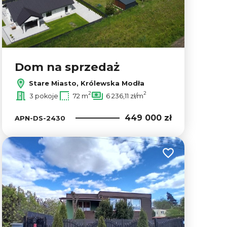
Dom na sprzedaż
Stare Miasto, Królewska Modła
2
2
3 pokoje
72 m
6 236,11 zł/m
449 000 zł
APN-DS-2430
lubionych
Dodaj do ulubion