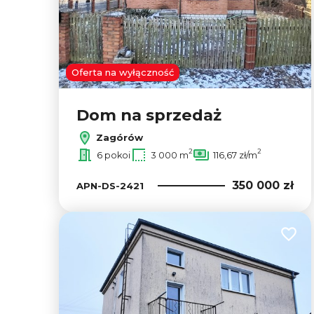
Oferta na wyłączność
Dom na sprzedaż
Zagórów
2
2
6 pokoi
3 000 m
116,67 zł/m
350 000 zł
APN-DS-2421
Dodaj