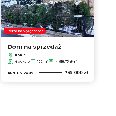
Oferta na wyłączność
Dom na sprzedaż
Konin
2
2
4 pokoje
160 m
4 618,75 zł/m
739 000 zł
APN-DS-2409