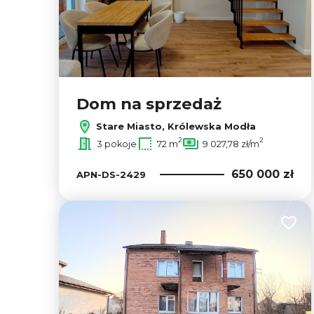
Dom na sprzedaż
Stare Miasto, Królewska Modła
2
2
3 pokoje
72 m
9 027,78 zł/m
650 000 zł
APN-DS-2429
Dodaj