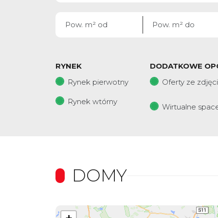
RYNEK
DODATKOWE OP
Rynek pierwotny
Oferty ze zdjęc
Rynek wtórny
Wirtualne spac
DOMY