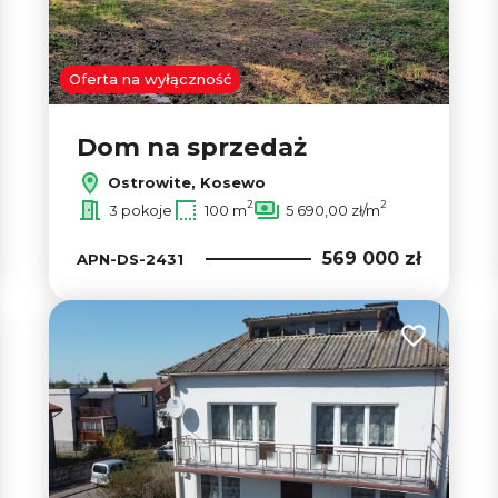
Oferta na wyłączność
Dom na sprzedaż
Ostrowite, Kosewo
2
2
3 pokoje
100 m
5 690,00 zł/m
569 000 zł
APN-DS-2431
 do ulubionych
Dodaj do u