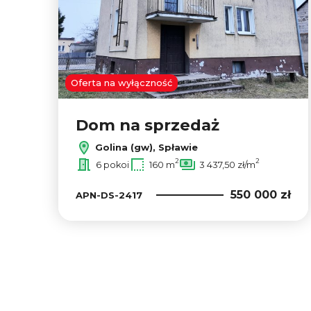
Oferta na wyłączność
Dom na sprzedaż
Golina (gw), Spławie
2
2
6 pokoi
160 m
3 437,50 zł/m
550 000 zł
APN-DS-2417